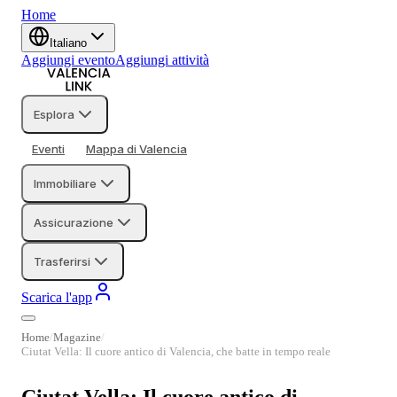
Home
Italiano
Aggiungi evento
Aggiungi attività
Esplora
Eventi
Mappa di Valencia
Immobiliare
Assicurazione
Trasferirsi
Scarica l'app
Home
Magazine
Ciutat Vella: Il cuore antico di Valencia, che batte in tempo reale
Ciutat Vella: Il cuore antico di