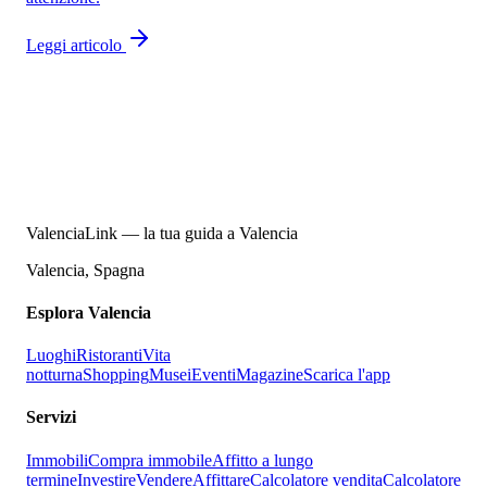
Leggi articolo
ValenciaLink — la tua guida a Valencia
Valencia, Spagna
Esplora Valencia
Luoghi
Ristoranti
Vita
notturna
Shopping
Musei
Eventi
Magazine
Scarica l'app
Servizi
Immobili
Compra immobile
Affitto a lungo
termine
Investire
Vendere
Affittare
Calcolatore vendita
Calcolatore