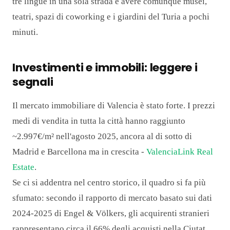
tre lingue in una sola strada e avere comunque musei,
teatri, spazi di coworking e i giardini del Turia a pochi
minuti.
Investimenti e immobili: leggere i
segnali
Il mercato immobiliare di Valencia è stato forte. I prezzi
medi di vendita in tutta la città hanno raggiunto
~2.997€/m² nell'agosto 2025, ancora al di sotto di
Madrid e Barcellona ma in crescita -
ValenciaLink Real
Estate
.
Se ci si addentra nel centro storico, il quadro si fa più
sfumato: secondo il rapporto di mercato basato sui dati
2024-2025 di Engel & Völkers, gli acquirenti stranieri
rappresentano circa il 66% degli acquisti nella Ciutat