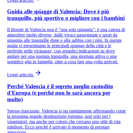
Leggi articolo
Guida alle spiagge di Valencia: Dove è più
tranquillo, più sportivo o migliore con i bambini
Il litorale di Valencia non è "una sola spiaggia": è una catena di
atmosfere molto diverse, dalle vivaci passeggiate e sport da
spiaggia alle tranquille dune e alla sabbia con i pini. In questa
guida vi presentiamo le principali spiagge della città e le
preferite nelle vicinanze, con semplici indicazioni su dove
andare per una nuotata tranquilla, una giornata attiva o una
semplice gita in famiglia, oltre a cosa fare una volta arrivati.
Leggi articolo
Perché Valencia è il segreto meglio custodito
d'Europa (e perché non lo sarà ancora per
molto)
Spesso trascurata, Valencia si sta rapidamente affermando come
la prossima grande destinazione europea, non solo per i
viaggiatori, ma anche per coloro che cercano uno stile di vita
migliore. Ecco perché è arrivato il momento di prestare
attenzione.