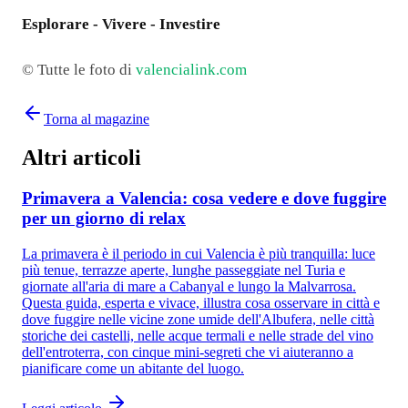
Esplorare - Vivere - Investire
© Tutte le foto di
valencialink.com
Torna al magazine
Altri articoli
Primavera a Valencia: cosa vedere e dove fuggire
per un giorno di relax
La primavera è il periodo in cui Valencia è più tranquilla: luce
più tenue, terrazze aperte, lunghe passeggiate nel Turia e
giornate all'aria di mare a Cabanyal e lungo la Malvarrosa.
Questa guida, esperta e vivace, illustra cosa osservare in città e
dove fuggire nelle vicine zone umide dell'Albufera, nelle città
storiche dei castelli, nelle acque termali e nelle strade del vino
dell'entroterra, con cinque mini-segreti che vi aiuteranno a
pianificare come un abitante del luogo.