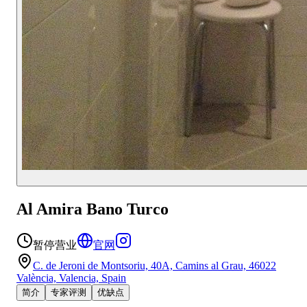
Al Amira Bano Turco
暂停营业
官网
C. de Jeroni de Montsoriu, 40A, Camins al Grau, 46022
València, Valencia, Spain
简介
专家评测
优缺点