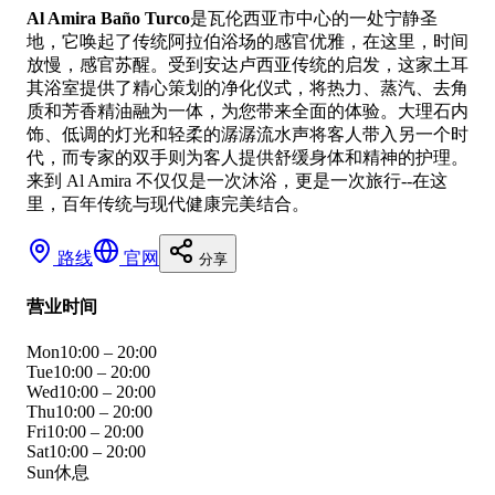
Al Amira Baño Turco
是瓦伦西亚市中心的一处宁静圣
地，它唤起了传统阿拉伯浴场的感官优雅，在这里，时间
放慢，感官苏醒。受到安达卢西亚传统的启发，这家土耳
其浴室提供了精心策划的净化仪式，将热力、蒸汽、去角
质和芳香精油融为一体，为您带来全面的体验。大理石内
饰、低调的灯光和轻柔的潺潺流水声将客人带入另一个时
代，而专家的双手则为客人提供舒缓身体和精神的护理。
来到 Al Amira 不仅仅是一次沐浴，更是一次旅行--在这
里，百年传统与现代健康完美结合。
路线
官网
分享
营业时间
Mon
10:00 – 20:00
Tue
10:00 – 20:00
Wed
10:00 – 20:00
Thu
10:00 – 20:00
Fri
10:00 – 20:00
Sat
10:00 – 20:00
Sun
休息