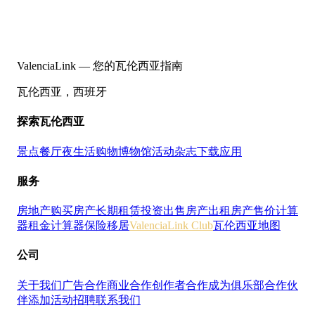
ValenciaLink — 您的瓦伦西亚指南
瓦伦西亚，西班牙
探索瓦伦西亚
景点
餐厅
夜生活
购物
博物馆
活动
杂志
下载应用
服务
房地产
购买房产
长期租赁
投资
出售房产
出租房产
售价计算
器
租金计算器
保险
移居
ValenciaLink Club
瓦伦西亚地图
公司
关于我们
广告合作
商业合作
创作者合作
成为俱乐部合作伙
伴
添加活动
招聘
联系我们