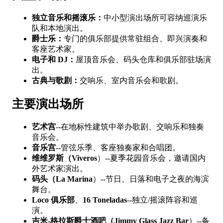
独立音乐和摇滚乐：
中小型演出场所可容纳巡演乐
队和本地演出。
爵士乐：
专门的俱乐部提供常驻组合、即兴演奏和
客座艺术家。
电子和 DJ：
屋顶音乐会、码头仓库和俱乐部驻场演
出。
古典与歌剧：
交响乐、室内音乐会和歌剧。
主要演出场所
艺术宫
--在地标性建筑中举办歌剧、交响乐和独奏
音乐会。
音乐宫
--管弦乐季、客座独奏家和合唱团。
维维罗斯（Viveros
）--夏季花园音乐会，邀请国内
外艺术家演出。
码头（La Marina
）--节日、日落和电子之夜的海滨
舞台。
Loco 俱乐部
、
16 Toneladas
--独立/摇滚阵容和巡
演。
吉米-格拉斯爵士酒吧（Jimmy Glass Jazz Bar
）--备