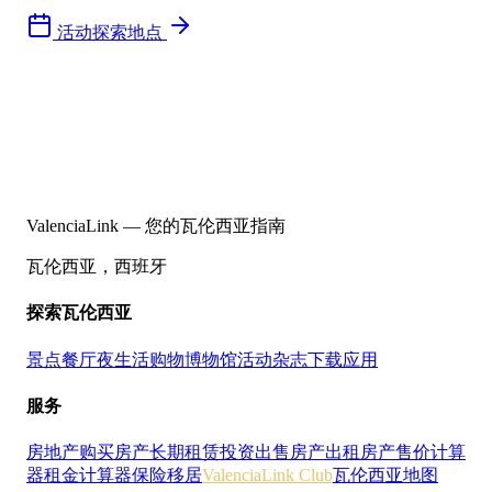
活动
探索地点
ValenciaLink — 您的瓦伦西亚指南
瓦伦西亚，西班牙
探索瓦伦西亚
景点
餐厅
夜生活
购物
博物馆
活动
杂志
下载应用
服务
房地产
购买房产
长期租赁
投资
出售房产
出租房产
售价计算
器
租金计算器
保险
移居
ValenciaLink Club
瓦伦西亚地图