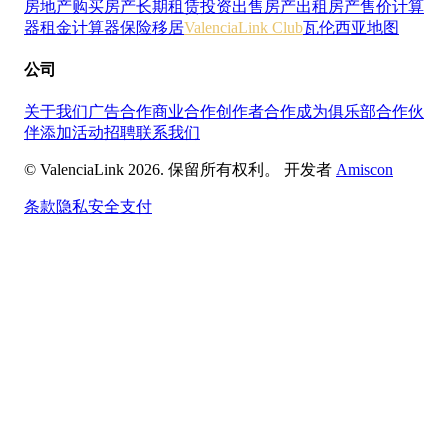
房地产
购买房产
长期租赁
投资
出售房产
出租房产
售价计算
器
租金计算器
保险
移居
ValenciaLink Club
瓦伦西亚地图
公司
关于我们
广告合作
商业合作
创作者合作
成为俱乐部合作伙
伴
添加活动
招聘
联系我们
© ValenciaLink 2026. 保留所有权利。
开发者
Amiscon
条款
隐私
安全支付