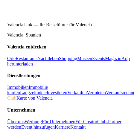
ValenciaLink — Ihr Reiseführer für Valencia
Valencia, Spanien
Valencia entdecken
Orte
Restaurants
Nachtleben
Shopping
Museen
Events
Magazin
App
herunterladen
Dienstleistungen
Immobilien
Immobilie
kaufen
Langzeitmiete
Investieren
Verkaufen
Vermieten
Verkaufsrechn
Club
Karte von Valencia
Unternehmen
Über uns
Werbung
Für Unternehmen
Für Creator
Club-Partner
werden
Event hinzufügen
Karriere
Kontakt