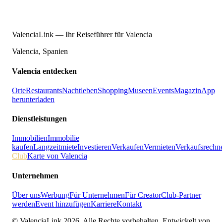
ValenciaLink — Ihr Reiseführer für Valencia
Valencia, Spanien
Valencia entdecken
Orte
Restaurants
Nachtleben
Shopping
Museen
Events
Magazin
App
herunterladen
Dienstleistungen
Immobilien
Immobilie
kaufen
Langzeitmiete
Investieren
Verkaufen
Vermieten
Verkaufsrechn
Club
Karte von Valencia
Unternehmen
Über uns
Werbung
Für Unternehmen
Für Creator
Club-Partner
werden
Event hinzufügen
Karriere
Kontakt
© ValenciaLink 2026. Alle Rechte vorbehalten.
Entwickelt von