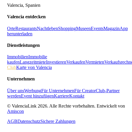
Valencia, Spanien
Valencia entdecken
Orte
Restaurants
Nachtleben
Shopping
Museen
Events
Magazin
App
herunterladen
Dienstleistungen
Immobilien
Immobilie
kaufen
Langzeitmiete
Investieren
Verkaufen
Vermieten
Verkaufsrechn
Club
Karte von Valencia
Unternehmen
Über uns
Werbung
Für Unternehmen
Für Creator
Club-Partner
werden
Event hinzufügen
Karriere
Kontakt
© ValenciaLink 2026. Alle Rechte vorbehalten.
Entwickelt von
Amiscon
AGB
Datenschutz
Sichere Zahlungen