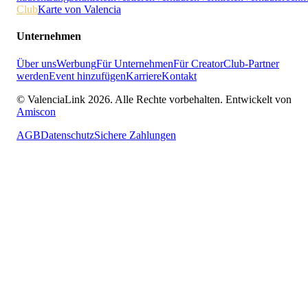
Club
Karte von Valencia
Unternehmen
Über uns
Werbung
Für Unternehmen
Für Creator
Club-Partner
werden
Event hinzufügen
Karriere
Kontakt
© ValenciaLink 2026. Alle Rechte vorbehalten.
Entwickelt von
Amiscon
AGB
Datenschutz
Sichere Zahlungen