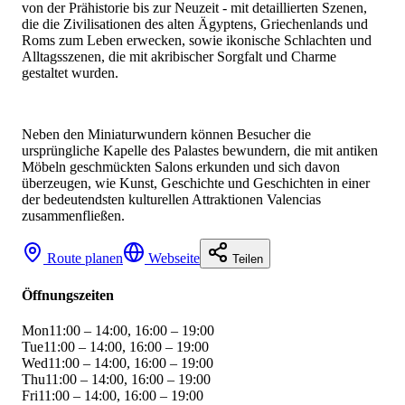
von der Prähistorie bis zur Neuzeit - mit detaillierten Szenen,
die die Zivilisationen des alten Ägyptens, Griechenlands und
Roms zum Leben erwecken, sowie ikonische Schlachten und
Alltagsszenen, die mit akribischer Sorgfalt und Charme
gestaltet wurden.
Neben den Miniaturwundern können Besucher die
ursprüngliche Kapelle des Palastes bewundern, die mit antiken
Möbeln geschmückten Salons erkunden und sich davon
überzeugen, wie Kunst, Geschichte und Geschichten in einer
der bedeutendsten kulturellen Attraktionen Valencias
zusammenfließen.
Route planen
Webseite
Teilen
Öffnungszeiten
Mon
11:00 – 14:00, 16:00 – 19:00
Tue
11:00 – 14:00, 16:00 – 19:00
Wed
11:00 – 14:00, 16:00 – 19:00
Thu
11:00 – 14:00, 16:00 – 19:00
Fri
11:00 – 14:00, 16:00 – 19:00