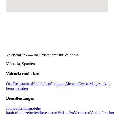
ValenciaLink — Ihr Reiseführer für Valencia
Valencia, Spanien
Valencia entdecken
Orte
Restaurants
Nachtleben
Shopping
Museen
Events
Magazin
App
herunterladen
Dienstleistungen
Immobilien
Immobilie
kaufen
Langzeitmiete
Investieren
Verkaufen
Vermieten
Verkaufsrechn