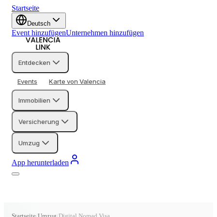
Startseite
Deutsch
Event hinzufügen
Unternehmen hinzufügen
Entdecken
Events
Karte von Valencia
Immobilien
Versicherung
Umzug
App herunterladen
Startseite
Umzug
Digital Nomad Visa