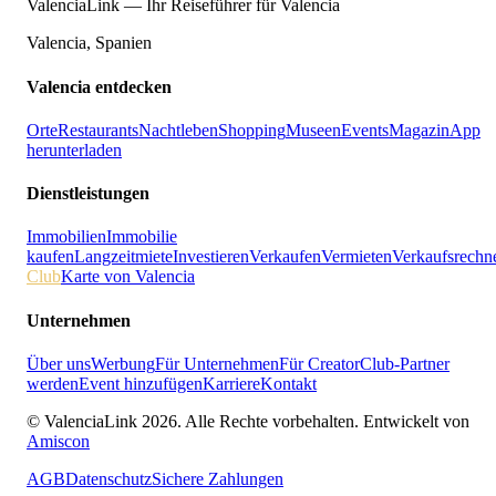
ValenciaLink — Ihr Reiseführer für Valencia
Valencia, Spanien
Valencia entdecken
Orte
Restaurants
Nachtleben
Shopping
Museen
Events
Magazin
App
herunterladen
Dienstleistungen
Immobilien
Immobilie
kaufen
Langzeitmiete
Investieren
Verkaufen
Vermieten
Verkaufsrechn
Club
Karte von Valencia
Unternehmen
Über uns
Werbung
Für Unternehmen
Für Creator
Club-Partner
werden
Event hinzufügen
Karriere
Kontakt
© ValenciaLink 2026. Alle Rechte vorbehalten.
Entwickelt von
Amiscon
AGB
Datenschutz
Sichere Zahlungen