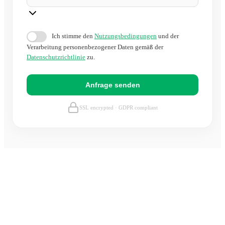
Ich stimme den
Nutzungsbedingungen
und der
Verarbeitung personenbezogener Daten gemäß der
Datenschutzrichtlinie
zu.
Anfrage senden
SSL encrypted · GDPR compliant
Was ist die Digital Nomad Visa?
Die Digital Nomad Visa (Ley de Startups, Ley 28/2022) ist
eine spezielle Aufenthaltsgenehmigung für Personen, die
remote für Unternehmen außerhalb Spaniens arbeiten.