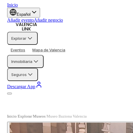
Inicio
Español
Añadir evento
Añadir negocio
Explorar
Eventos
Mapa de Valencia
Inmobiliaria
Seguros
Descargar App
Inicio
Explorar
Museos
Museo Iluziona Valencia