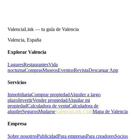
ValenciaLink — tu guía de Valencia
Valencia, España
Explorar Valencia
Lugares
Restaurantes
Vida
nocturna
Compras
Museos
Eventos
Revista
Descargar App
Servicios
Inmobiliaria
Comprar propiedad
Alquiler a largo
plazo
Invertir
Vender propiedad
Alquilar mi
propiedad
Calculadora de venta
Calculadora de
alquiler
Seguros
Mudarse
ValenciaLink Club
Mapa de Valencia
Empresa
Sobre nosotros
Publicidad
Para empresas
Para creadores
Socios