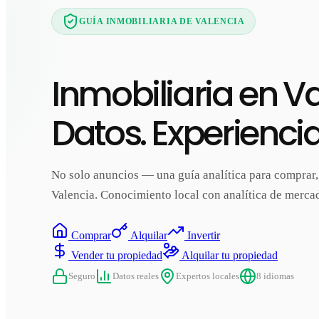
GUÍA INMOBILIARIA DE VALENCIA
Inmobiliaria en Va
Datos. Experiencia
No solo anuncios — una guía analítica para comprar, a
Valencia. Conocimiento local con analítica de mercad
Comprar
Alquilar
Invertir
Vender tu propiedad
Alquilar tu propiedad
Seguro
Datos reales
Expertos locales
8 idiomas