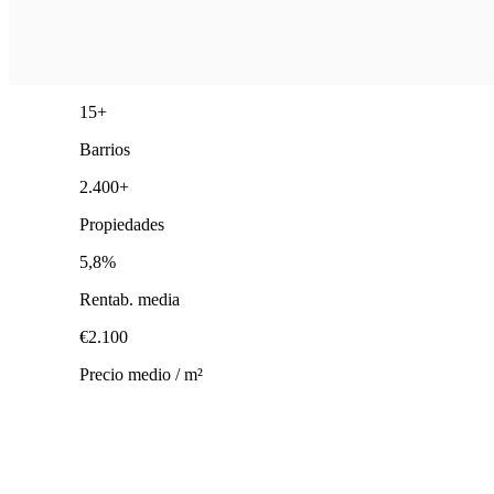
15+
Barrios
2.400+
Propiedades
5,8%
Rentab. media
€2.100
Precio medio / m²
Alquilar, Comprar o Invertir — Con