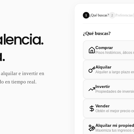
¿Qué buscas?
Preferencias
1
2
lencia.
¿Qué buscas?
Comprar
.
Pisos históricos, áticos
Alquilar
Alquiler a largo plazo 
lquilar e invertir en
o en tiempo real.
Invertir
Propiedades de inversi
Vender
Obtén el mejor precio c
Alquilar mi propie
Maximiza tus ingresos c