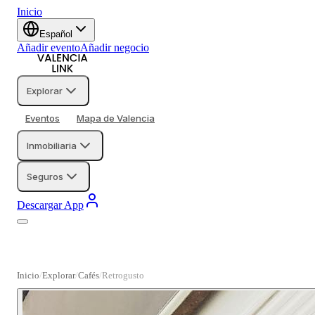
Inicio
Español
Añadir evento
Añadir negocio
Explorar
Eventos
Mapa de Valencia
Inmobiliaria
Seguros
Descargar App
Inicio
Explorar
Cafés
Retrogusto