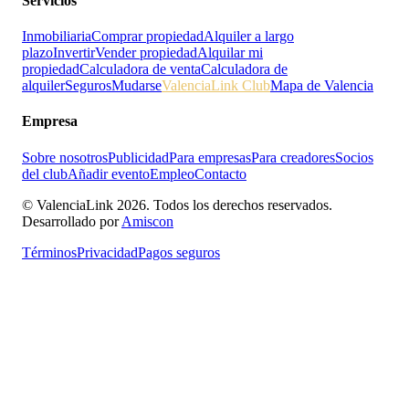
Servicios
Inmobiliaria
Comprar propiedad
Alquiler a largo
plazo
Invertir
Vender propiedad
Alquilar mi
propiedad
Calculadora de venta
Calculadora de
alquiler
Seguros
Mudarse
ValenciaLink Club
Mapa de Valencia
Empresa
Sobre nosotros
Publicidad
Para empresas
Para creadores
Socios
del club
Añadir evento
Empleo
Contacto
© ValenciaLink 2026. Todos los derechos reservados.
Desarrollado por
Amiscon
Términos
Privacidad
Pagos seguros