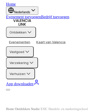
Home
Nederlands
Evenement toevoegen
Bedrijf toevoegen
Ontdekken
Evenementen
Kaart van Valencia
Vastgoed
Verzekering
Verhuizen
App downloaden
Home
Ontdekken
Studie
ESIC Handels- en marketingschool