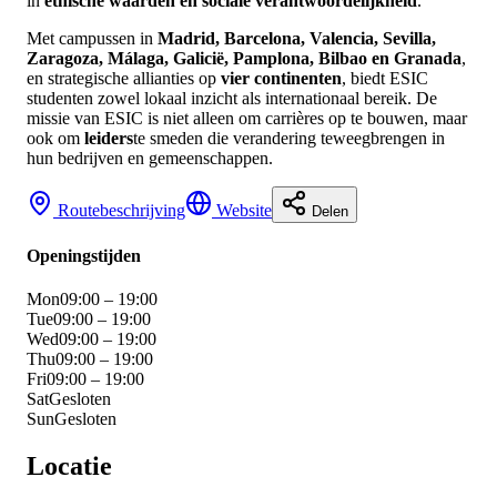
in
ethische waarden en sociale verantwoordelijkheid
.
Met campussen in
Madrid, Barcelona, Valencia, Sevilla,
Zaragoza, Málaga, Galicië, Pamplona, Bilbao en Granada
,
en strategische allianties op
vier continenten
, biedt ESIC
studenten zowel lokaal inzicht als internationaal bereik. De
missie van ESIC is niet alleen om carrières op te bouwen, maar
ook om
leiders
te smeden die verandering teweegbrengen in
hun bedrijven en gemeenschappen.
Routebeschrijving
Website
Delen
Openingstijden
Mon
09:00 – 19:00
Tue
09:00 – 19:00
Wed
09:00 – 19:00
Thu
09:00 – 19:00
Fri
09:00 – 19:00
Sat
Gesloten
Sun
Gesloten
Locatie