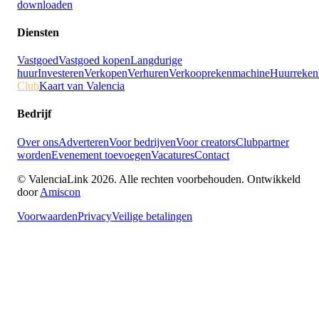
downloaden
Diensten
Vastgoed
Vastgoed kopen
Langdurige
huur
Investeren
Verkopen
Verhuren
Verkooprekenmachine
Huurreken
Club
Kaart van Valencia
Bedrijf
Over ons
Adverteren
Voor bedrijven
Voor creators
Clubpartner
worden
Evenement toevoegen
Vacatures
Contact
© ValenciaLink 2026. Alle rechten voorbehouden.
Ontwikkeld
door
Amiscon
Voorwaarden
Privacy
Veilige betalingen