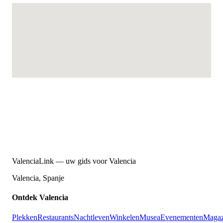
ValenciaLink — uw gids voor Valencia
Valencia, Spanje
Ontdek Valencia
Plekken
Restaurants
Nachtleven
Winkelen
Musea
Evenementen
Magaz