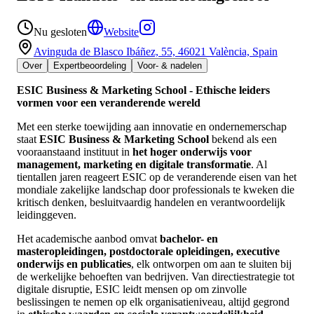
Nu gesloten
Website
Avinguda de Blasco Ibáñez, 55, 46021 València, Spain
Over
Expertbeoordeling
Voor- & nadelen
ESIC Business & Marketing School - Ethische leiders
vormen voor een veranderende wereld
Met een sterke toewijding aan innovatie en ondernemerschap
staat
ESIC Business & Marketing School
bekend als een
vooraanstaand instituut in
het hoger onderwijs voor
management, marketing en digitale transformatie
. Al
tientallen jaren reageert ESIC op de veranderende eisen van het
mondiale zakelijke landschap door professionals te kweken die
kritisch denken, besluitvaardig handelen en verantwoordelijk
leidinggeven.
Het academische aanbod omvat
bachelor- en
masteropleidingen, postdoctorale opleidingen, executive
onderwijs en publicaties
, elk ontworpen om aan te sluiten bij
de werkelijke behoeften van bedrijven. Van directiestrategie tot
digitale disruptie, ESIC leidt mensen op om zinvolle
beslissingen te nemen op elk organisatieniveau, altijd gegrond