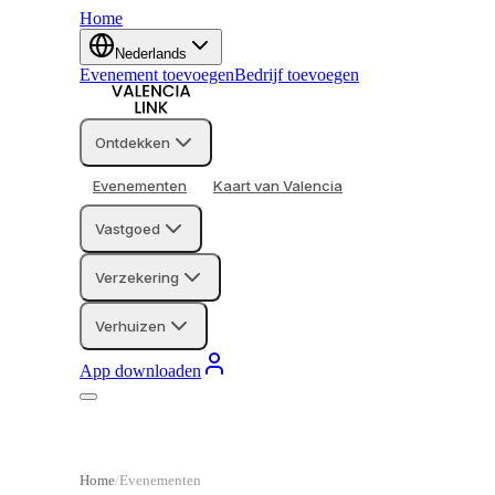
Home
Nederlands
Evenement toevoegen
Bedrijf toevoegen
Ontdekken
Evenementen
Kaart van Valencia
Vastgoed
Verzekering
Verhuizen
App downloaden
Home
Evenementen