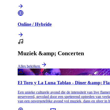
Online / Hybride
Muziek &amp; Concerten
Alles bekijken
10 feb — 31 dec
Tickets
El Toro y La Luna Tablao - Diner &amp; F
Een unieke culturele avond die de intensiteit van live fla
geserveerd, gevolgd door een spetterend optreden van veel
van een onvergetelijke avond vol muziek, dans en sfeer in h