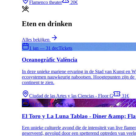
Flamenco theater
20€
Eten en drinken
Alles bekijken
1 jan — 31 dec
Tickets
Oceanogràfic València
In deze unieke mariene ervaring in de Stad van Kunst en W
ecosystemen nauwkeurig nabootsen. Hoogtepunten zijn de l
continent te zien.
Ciudad de las Artes y las Ciencias - Floor G
31€
10 feb — 31 dec
Tickets
El Toro y La Luna Tablao - Diner &amp; F
Een unieke culturele avond die de intensiteit van live fla
geserveerd, gevolgd door een spetterend optreden van veel