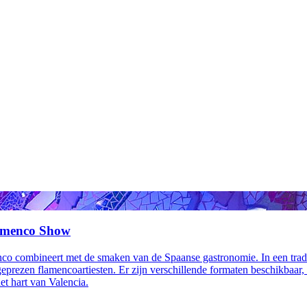
lamenco Show
menco combineert met de smaken van de Spaanse gastronomie. In een tradi
geprezen flamencoartiesten. Er zijn verschillende formaten beschikbaa
et hart van Valencia.