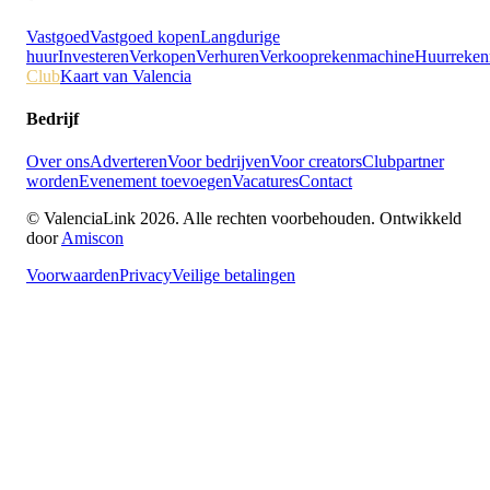
Vastgoed
Vastgoed kopen
Langdurige
huur
Investeren
Verkopen
Verhuren
Verkooprekenmachine
Huurreken
Club
Kaart van Valencia
Bedrijf
Over ons
Adverteren
Voor bedrijven
Voor creators
Clubpartner
worden
Evenement toevoegen
Vacatures
Contact
© ValenciaLink 2026. Alle rechten voorbehouden.
Ontwikkeld
door
Amiscon
Voorwaarden
Privacy
Veilige betalingen