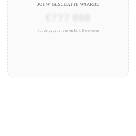
JOUW GESCHATTE WAARDE
€??? 000
Vul de gegevens in en klik Berekenen
Hoe je Verkoopprijs te Maximaliseren
Data-ondersteunde strategieën om de beste prijs voor jouw
eigendom te krijgen: