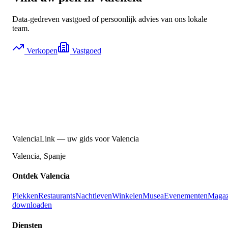
marktomstandigheden gunstig — maar de juiste prijsstelling is
Een professionele waardering omvat een fysieke inspectie,
Data-gedreven vastgoed of persoonlijk advies van ons lokale
de sleutel tot een snelle verkoop.
beoordeling van eigendomsspecifieke kenmerken (uitzichten,
team.
natuurlijk licht, indeling), microfactoren in de buurt en een
Verkopen
Vastgoed
vergelijkende verkoopanalyse met actuele recente transacties
op jouw straat.
ValenciaLink — uw gids voor Valencia
Valencia, Spanje
Ontdek Valencia
Plekken
Restaurants
Nachtleven
Winkelen
Musea
Evenementen
Magaz
downloaden
Diensten