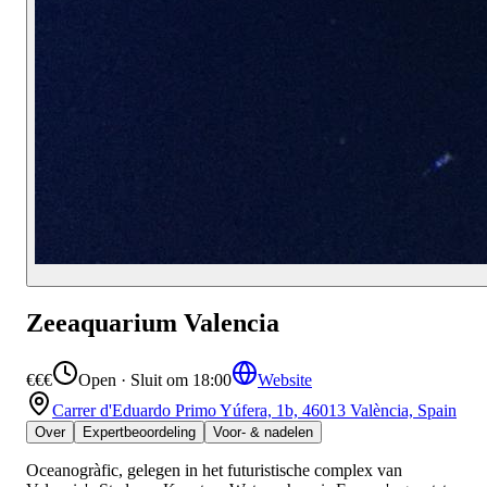
Zeeaquarium Valencia
€€€
Open · Sluit om 18:00
Website
Carrer d'Eduardo Primo Yúfera, 1b, 46013 València, Spain
Over
Expertbeoordeling
Voor- & nadelen
Oceanogràfic, gelegen in het futuristische complex van