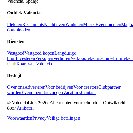
Valencia, Spanje
Ontdek Valencia
Plekken
Restaurants
Nachtleven
Winkelen
Musea
Evenementen
Magaz
downloaden
Diensten
Vastgoed
Vastgoed kopen
Langdurige
huur
Investeren
Verkopen
Verhuren
Verkooprekenmachine
Huurreken
Club
Kaart van Valencia
Bedrijf
Over ons
Adverteren
Voor bedrijven
Voor creators
Clubpartner
worden
Evenement toevoegen
Vacatures
Contact
© ValenciaLink 2026. Alle rechten voorbehouden.
Ontwikkeld
door
Amiscon
Voorwaarden
Privacy
Veilige betalingen