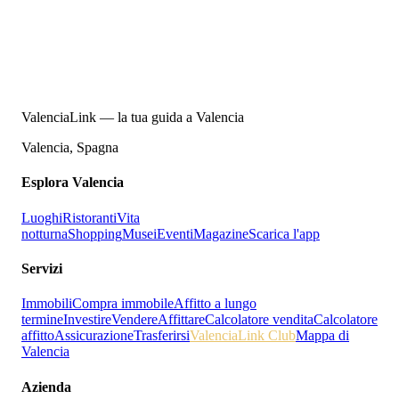
ValenciaLink — la tua guida a Valencia
Valencia, Spagna
Esplora Valencia
Luoghi
Ristoranti
Vita
notturna
Shopping
Musei
Eventi
Magazine
Scarica l'app
Servizi
Immobili
Compra immobile
Affitto a lungo
termine
Investire
Vendere
Affittare
Calcolatore vendita
Calcolatore
affitto
Assicurazione
Trasferirsi
ValenciaLink Club
Mappa di
Valencia
Azienda