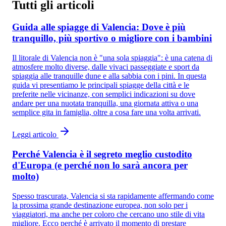
Tutti gli articoli
Guida alle spiagge di Valencia: Dove è più
tranquillo, più sportivo o migliore con i bambini
Il litorale di Valencia non è "una sola spiaggia": è una catena di
atmosfere molto diverse, dalle vivaci passeggiate e sport da
spiaggia alle tranquille dune e alla sabbia con i pini. In questa
guida vi presentiamo le principali spiagge della città e le
preferite nelle vicinanze, con semplici indicazioni su dove
andare per una nuotata tranquilla, una giornata attiva o una
semplice gita in famiglia, oltre a cosa fare una volta arrivati.
Leggi articolo
Perché Valencia è il segreto meglio custodito
d'Europa (e perché non lo sarà ancora per
molto)
Spesso trascurata, Valencia si sta rapidamente affermando come
la prossima grande destinazione europea, non solo per i
viaggiatori, ma anche per coloro che cercano uno stile di vita
migliore. Ecco perché è arrivato il momento di prestare