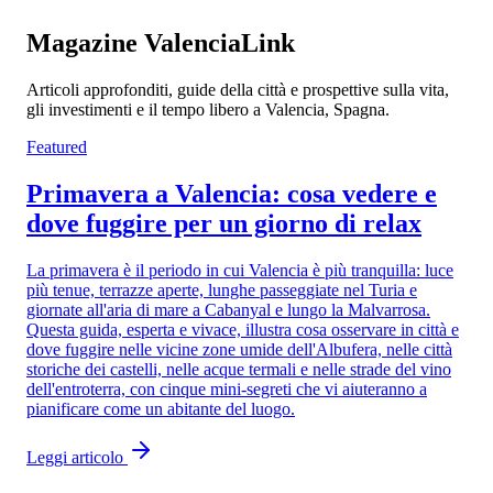
Magazine ValenciaLink
Articoli approfonditi, guide della città e prospettive sulla vita,
gli investimenti e il tempo libero a Valencia, Spagna.
Featured
Primavera a Valencia: cosa vedere e
dove fuggire per un giorno di relax
La primavera è il periodo in cui Valencia è più tranquilla: luce
più tenue, terrazze aperte, lunghe passeggiate nel Turia e
giornate all'aria di mare a Cabanyal e lungo la Malvarrosa.
Questa guida, esperta e vivace, illustra cosa osservare in città e
dove fuggire nelle vicine zone umide dell'Albufera, nelle città
storiche dei castelli, nelle acque termali e nelle strade del vino
dell'entroterra, con cinque mini-segreti che vi aiuteranno a
pianificare come un abitante del luogo.
Leggi articolo