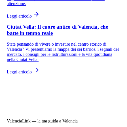
attenzione.
Leggi articolo
Ciutat Vella: Il cuore antico di Valencia, che
batte in tempo reale
State pensando di vivere o investire nel centro storico di
Valencia? Vi presentiamo la mappa dei sei barrios, i segnali del
mercato, i consigli per le ristrutturazioni e la vita quotidiana
nella Ciutat Vella.
Leggi articolo
ValenciaLink — la tua guida a Valencia