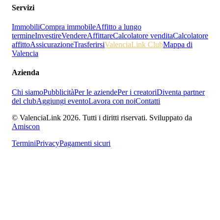
Servizi
Immobili
Compra immobile
Affitto a lungo
termine
Investire
Vendere
Affittare
Calcolatore vendita
Calcolatore
affitto
Assicurazione
Trasferirsi
ValenciaLink Club
Mappa di
Valencia
Azienda
Chi siamo
Pubblicità
Per le aziende
Per i creatori
Diventa partner
del club
Aggiungi evento
Lavora con noi
Contatti
© ValenciaLink 2026. Tutti i diritti riservati.
Sviluppato da
Amiscon
Termini
Privacy
Pagamenti sicuri