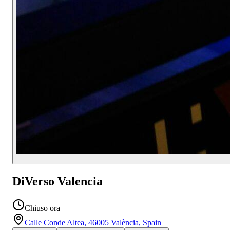
DiVerso Valencia
Chiuso ora
Calle Conde Altea, 46005 València, Spain