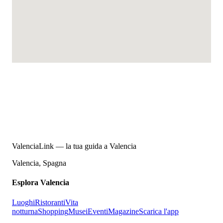
ValenciaLink — la tua guida a Valencia
Valencia, Spagna
Esplora Valencia
Luoghi
Ristoranti
Vita
notturna
Shopping
Musei
Eventi
Magazine
Scarica l'app