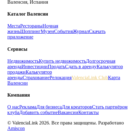
Валенсия, Испания
Каталог Валенсии
Места
Рестораны
Ночная
жизнь
Шоппинг
Музеи
События
Журнал
Скачать
приложение
Сервисы
Недвижимость
Купить недвижимость
Долгосрочная
аренда
Инвестиции
Продать
Сдать в аренду
Калькулятор
продажи
Калькулятор
аренды
Страхование
Релокация
ValenciaLink Club
Карта
Валенсии
Компания
О нас
Реклама
Для бизнеса
Для креаторов
Стать партнёром
клуба
Добавить событие
Вакансии
Контакты
© ValenciaLink 2026. Все права защищены.
Разработано
Amiscon