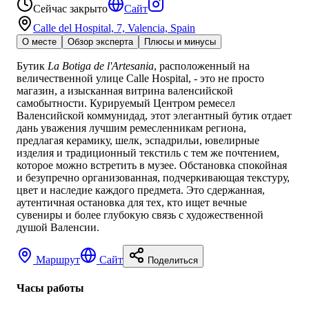
Сейчас закрыто
Сайт
Calle del Hospital, 7, Valencia, Spain
О месте
Обзор эксперта
Плюсы и минусы
Бутик
La Botiga de l'Artesania
, расположенный на
величественной улице Calle Hospital, - это не просто
магазин, а изысканная витрина валенсийской
самобытности. Курируемый Центром ремесел
Валенсийской коммунидад, этот элегантный бутик отдает
дань уважения лучшим ремесленникам региона,
предлагая керамику, шелк, эспадрильи, ювелирные
изделия и традиционный текстиль с тем же почтением,
которое можно встретить в музее. Обстановка спокойная
и безупречно организованная, подчеркивающая текстуру,
цвет и наследие каждого предмета. Это сдержанная,
аутентичная остановка для тех, кто ищет вечные
сувениры и более глубокую связь с художественной
душой Валенсии.
Маршрут
Сайт
Поделиться
Часы работы