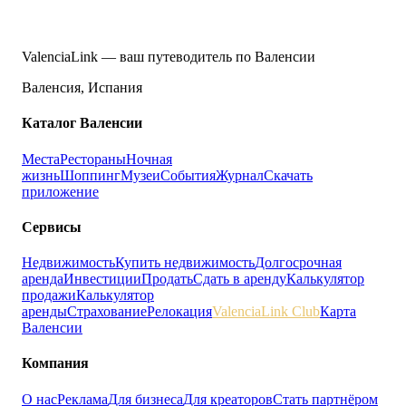
ValenciaLink — ваш путеводитель по Валенсии
Валенсия, Испания
Каталог Валенсии
Места
Рестораны
Ночная
жизнь
Шоппинг
Музеи
События
Журнал
Скачать
приложение
Сервисы
Недвижимость
Купить недвижимость
Долгосрочная
аренда
Инвестиции
Продать
Сдать в аренду
Калькулятор
продажи
Калькулятор
аренды
Страхование
Релокация
ValenciaLink Club
Карта
Валенсии
Компания
О нас
Реклама
Для бизнеса
Для креаторов
Стать партнёром