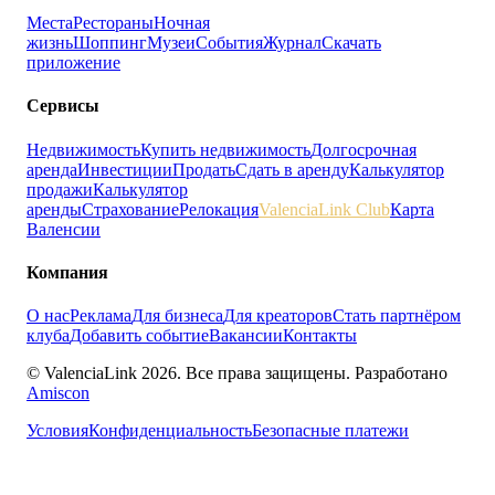
Места
Рестораны
Ночная
жизнь
Шоппинг
Музеи
События
Журнал
Скачать
приложение
Сервисы
Недвижимость
Купить недвижимость
Долгосрочная
аренда
Инвестиции
Продать
Сдать в аренду
Калькулятор
продажи
Калькулятор
аренды
Страхование
Релокация
ValenciaLink Club
Карта
Валенсии
Компания
О нас
Реклама
Для бизнеса
Для креаторов
Стать партнёром
клуба
Добавить событие
Вакансии
Контакты
© ValenciaLink 2026. Все права защищены.
Разработано
Amiscon
Условия
Конфиденциальность
Безопасные платежи